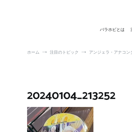
barahobi（バラホビ）
書きたい人たちが自分勝手に書くためのメディア！
バラホビとは
ホーム
注目のトピック
アンジェラ・アナコン
20240104_213252