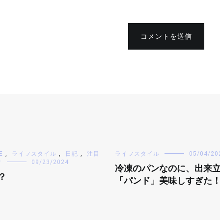
コメントを送信
E
,
ライフスタイル
,
日記
,
注目
ライフスタイル
05/04/20
ク
09/23/2024
冷凍のパンなのに、出来
？
「パンド」美味しすぎた