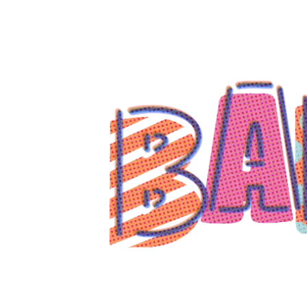
コ
ン
テ
ン
ツ
へ
ス
キ
ッ
プ