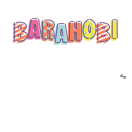
コ
ン
テ
ン
ツ
へ
ス
キ
ッ
プ
barahobi（バラホビ）
書きたい人たちが自分勝手に書くためのメディア！