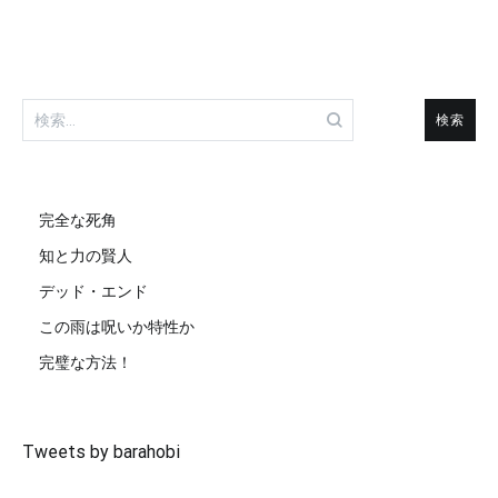
ナ
ペ
ペ
ビ
ー
ー
ゲ
ジ
ジ
ー
シ
ョ
検
ン
索:
完全な死角
知と力の賢人
デッド・エンド
この雨は呪いか特性か
完璧な方法！
Tweets by barahobi