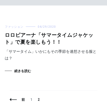
ファッション
04/29/2020
ロロピアーナ「サマータイムジャケッ
ト」で夏を楽しもう！！
「サマータイム」いかにもその季節を連想させる服と
は？
続きを読む
投
固
固
前
1
2
稿
定
定