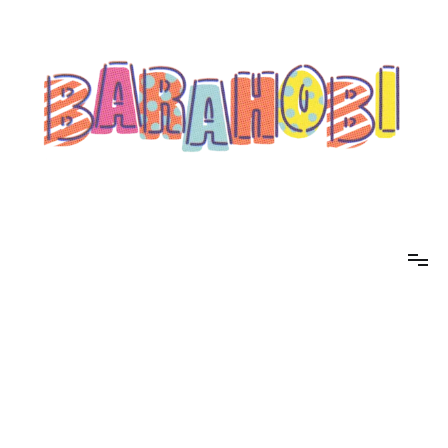
コ
ン
テ
ン
ツ
へ
ス
キ
ッ
プ
barahobi（バラホビ）
書きたい人たちが自分勝手に書くためのメディア！