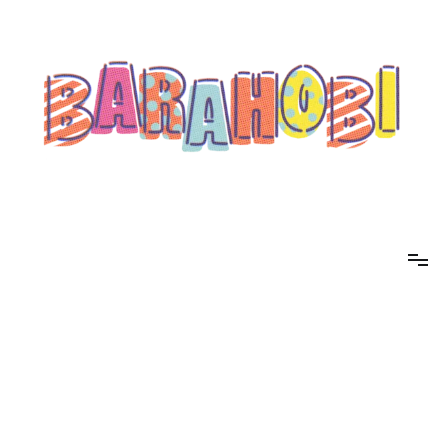
コ
ン
テ
ン
ツ
へ
ス
キ
ッ
プ
barahobi（バラホビ）
書きたい人たちが自分勝手に書くためのメディア！