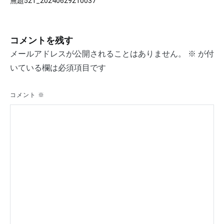
無題521_20240629210037
稿
ナ
コメントを残す
ビ
メールアドレスが公開されることはありません。
※
が付
ゲ
いている欄は必須項目です
ー
シ
コメント
※
ョ
ン