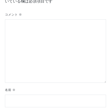
いている欄は必須項目です
ー
シ
コメント
※
ョ
ン
名前
※