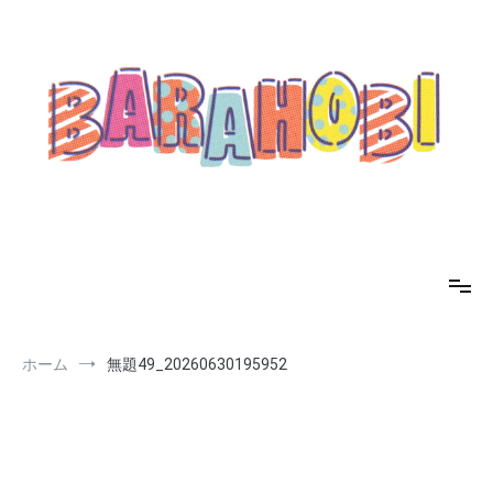
コ
ン
テ
ン
ツ
へ
ス
キ
ッ
プ
barahobi（バラホビ）
書きたい人たちが自分勝手に書くためのメディア！
ホーム
無題49_20260630195952