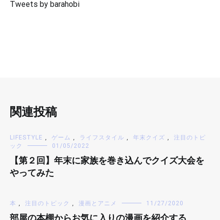
Tweets by barahobi
関連投稿
LIFESTYLE
,
ゲーム
,
ライフスタイル
,
年末クイズ
,
注目のトピ
ック
01/05/2022
【第２回】年末に家族を巻き込んでクイズ大会を
やってみた
本
,
注目のトピック
,
漫画とアニメ
11/27/2020
部屋の本棚からお気に入りの漫画を紹介する