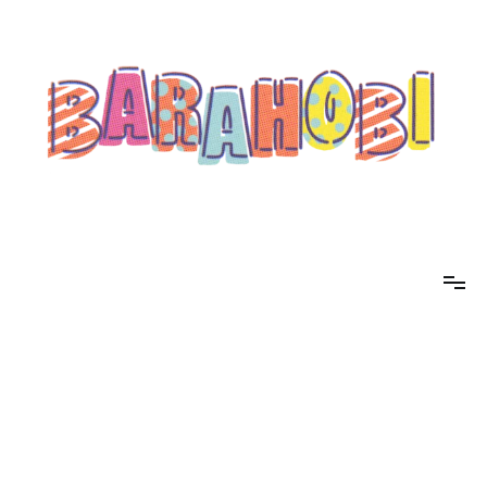
コ
ン
テ
ン
ツ
へ
ス
キ
ッ
プ
barahobi（バラホビ）
書きたい人たちが自分勝手に書くためのメディア！