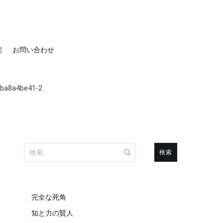
楽
お問い合わせ
ba8a4be41-2
検
索:
完全な死角
知と力の賢人