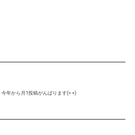
今年から月1投稿がんばります(> <)