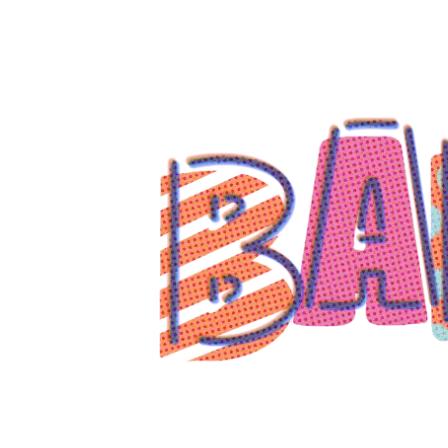
コ
ン
テ
ン
ツ
へ
ス
キ
ッ
プ