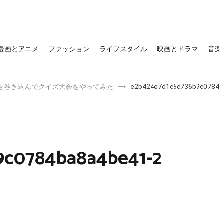
漫画とアニメ
ファッション
ライフスタイル
映画とドラマ
音
を巻き込んでクイズ大会をやってみた
e2b424e7d1c5c736b9c0784
9c0784ba8a4be41-2