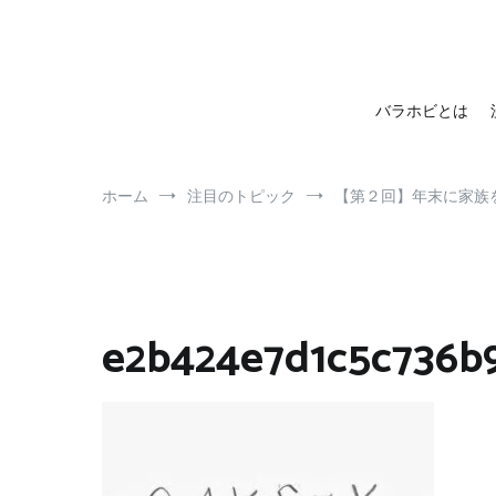
barahobi（バラホビ）
書きたい人たちが自分勝手に書くためのメディア！
バラホビとは
ホーム
注目のトピック
【第２回】年末に家族
e2b424e7d1c5c736b