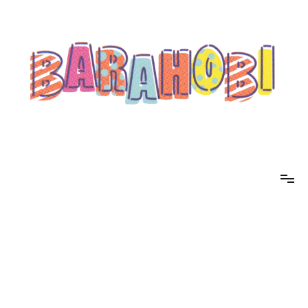
コ
ン
テ
ン
ツ
へ
ス
キ
ッ
プ
barahobi（バラホビ）
書きたい人たちが自分勝手に書くためのメディア！