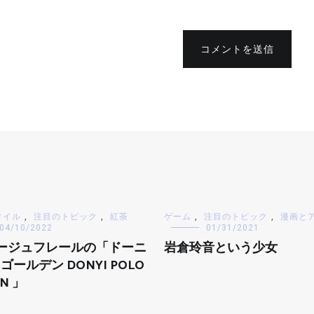
コメントを送信
タイル
,
注目のトピック
,
紅茶
ゲーム
,
注目のトピック
,
漫画と
04/10/2022
01/31/2021
ージュフレールの「ドーニ
岩倉玲音という少女
 ゴールデン DONYI POLO
N 」