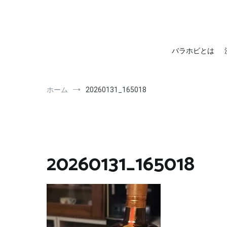
barahobi（バラホビ）
書きたい人たちが自分勝手に書くためのメディア！
バラホビとは
ホーム
20260131_165018
20260131_165018