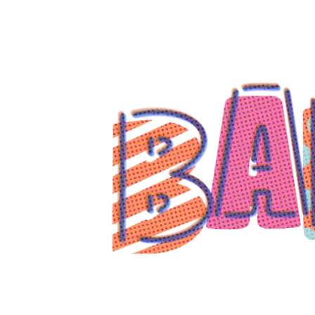
コ
ン
テ
ン
ツ
へ
ス
キ
ッ
プ