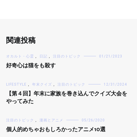
関連投稿
オカルト・心霊
,
日記
,
注目のトピック
01/21/2023
好奇心は猫をも殺す
LIFESTYLE
,
年末クイズ
,
注目のトピック
12/31/2024
【第４回】年末に家族を巻き込んでクイズ大会を
やってみた
注目のトピック
,
漫画とアニメ
05/26/2020
個人的めちゃおもしろかったアニメ10選