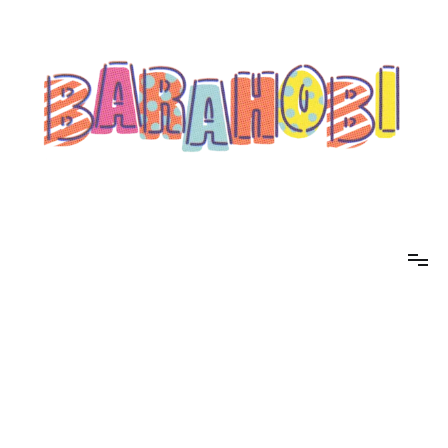
コ
ン
テ
ン
ツ
へ
ス
キ
ッ
プ
barahobi（バラホビ）
書きたい人たちが自分勝手に書くためのメディア！