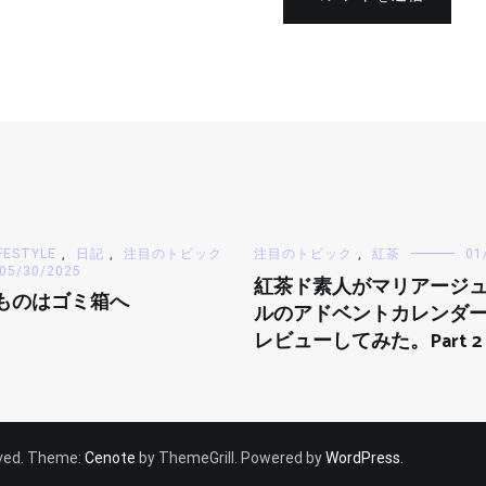
FESTYLE
,
日記
,
注目のトピック
注目のトピック
,
紅茶
01
05/30/2025
紅茶ド素人がマリアージ
ものはゴミ箱へ
ルのアドベントカレンダー2
レビューしてみた。Part 2
erved. Theme:
Cenote
by ThemeGrill. Powered by
WordPress
.