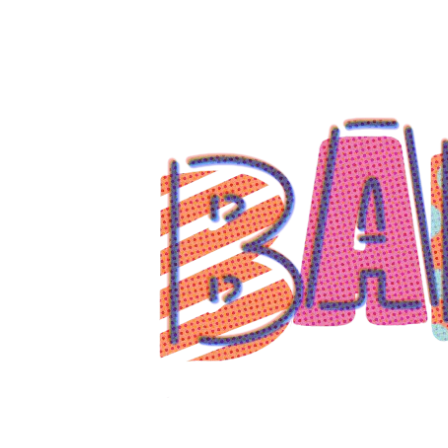
コ
ン
テ
ン
ツ
へ
ス
キ
ッ
プ