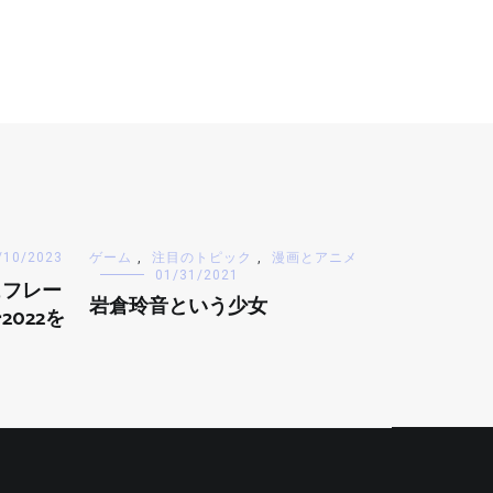
/10/2023
ゲーム
,
注目のトピック
,
漫画とアニメ
01/31/2021
ュフレー
岩倉玲音という少女
022を