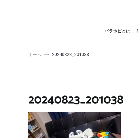
barahobi（バラホビ）
書きたい人たちが自分勝手に書くためのメディア！
バラホビとは
ホーム
20240823_201038
20240823_201038