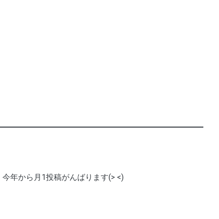
今年から月1投稿がんばります(> <)