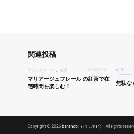
関連投稿
ライフスタイル
,
紅茶
10/22/2021
ART
,
LI
マリアージュフレール の紅茶で在
無駄な
宅時間を楽しむ！
Copyright © 2026
barahobi（バラホビ）
. All rights res