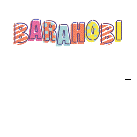
コ
ン
テ
ン
ツ
へ
ス
キ
ッ
プ
barahobi（バラホビ）
書きたい人たちが自分勝手に書くためのメディア！