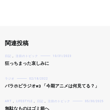
関連投稿
日記
,
注目のトピック
10/31/2023
狂っちまった哀しみに
ラジオ
02/18/2022
バラホビラジオ#3 「今期アニメは何見てる？」
ART
,
LIFESTYLE
,
日記
,
注目のトピック
05/30/2025
無駄なものはゴミ箱へ