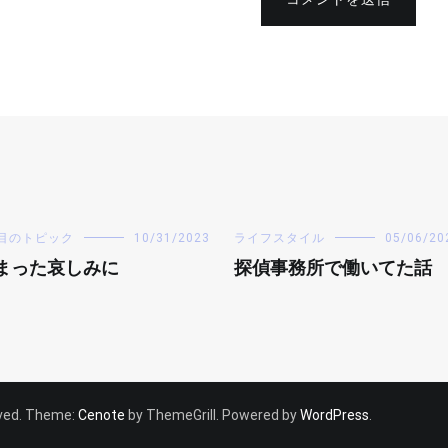
目のトピック
10/31/2023
ライフスタイル
05/06/20
まった哀しみに
探偵事務所で働いてた話
erved. Theme:
Cenote
by ThemeGrill. Powered by
WordPress
.