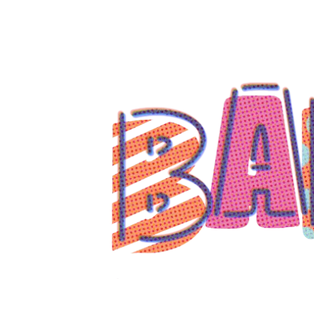
コ
ン
テ
ン
ツ
へ
ス
キ
ッ
プ