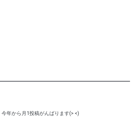
今年から月1投稿がんばります(> <)