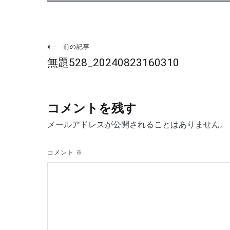
投
前の記事
無題528_20240823160310
稿
ナ
コメントを残す
ビ
メールアドレスが公開されることはありません。
ゲ
コメント
※
ー
シ