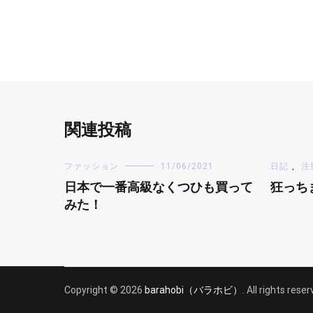
関連投稿
ファッション
11/06/2021
日記
,
注
日本で一番高級なくつひも買って
狂っち
みた！
Copyright © 2026
barahobi（バラホビ）
. All rights res