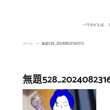
barahobi（バラホビ）
書きたい人たちが自分勝手に書くためのメディア！
バラホビとは
ホーム
無題528_20240823160310
無題528_202408231