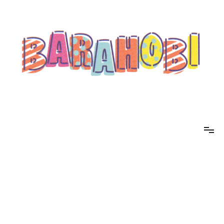
コ
ン
テ
ン
ツ
へ
ス
キ
ッ
プ
barahobi（バラホビ）
書きたい人たちが自分勝手に書くためのメディア！