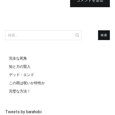
コメントを送信
検
索:
完全な死角
知と力の賢人
デッド・エンド
この雨は呪いか特性か
完璧な方法！
Tweets by barahobi