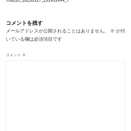
YouCut_20250327_235953994_1
稿
ナ
コメントを残す
ビ
メールアドレスが公開されることはありません。
※
が付
ゲ
いている欄は必須項目です
ー
シ
コメント
※
ョ
ン