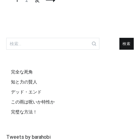
1
2
次
稿
定
定
ナ
ペ
ペ
ビ
ー
ー
ゲ
ジ
ジ
ー
シ
ョ
検
ン
索:
完全な死角
知と力の賢人
デッド・エンド
この雨は呪いか特性か
完璧な方法！
Tweets by barahobi