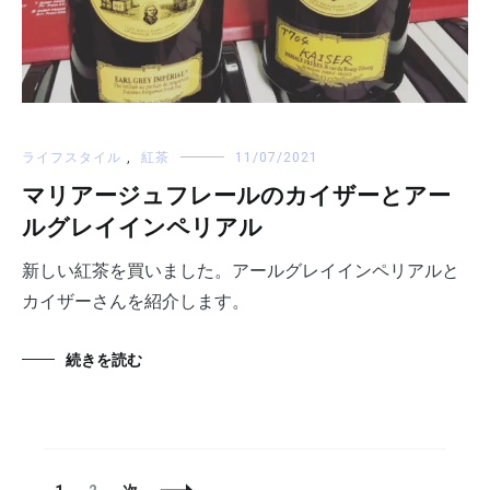
ライフスタイル
,
紅茶
11/07/2021
マリアージュフレールのカイザーとアー
ルグレイインペリアル
新しい紅茶を買いました。アールグレイインペリアルと
カイザーさんを紹介します。
続きを読む
投
固
固