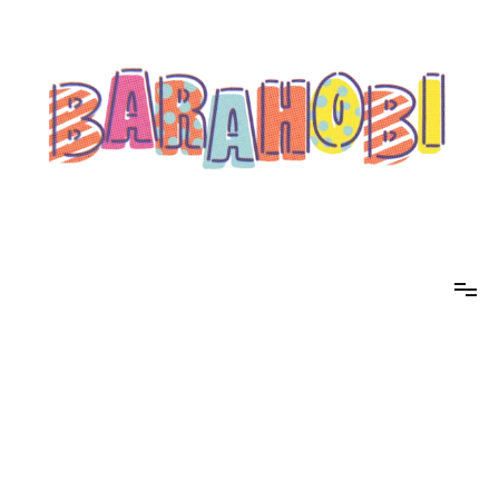
コ
ン
テ
ン
ツ
へ
ス
キ
ッ
プ
barahobi（バラホビ）
書きたい人たちが自分勝手に書くためのメディア！