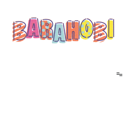
コ
ン
テ
ン
ツ
へ
ス
キ
ッ
プ
barahobi（バラホビ）
書きたい人たちが自分勝手に書くためのメディア！