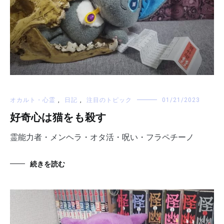
オカルト・心霊
,
日記
,
注目のトピック
01/21/2023
好奇心は猫をも殺す
霊能力者・メンヘラ・オタ活・呪い・フラペチーノ
続きを読む