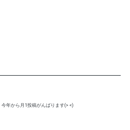
今年から月1投稿がんばります(> <)