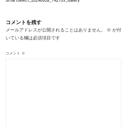
SmartSelect_20240628_142733_Gallery
稿
ナ
コメントを残す
ビ
メールアドレスが公開されることはありません。
※
が付
ゲ
いている欄は必須項目です
ー
シ
コメント
※
ョ
ン