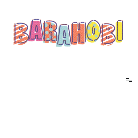
コ
ン
テ
ン
ツ
へ
ス
キ
ッ
プ
barahobi（バラホビ）
書きたい人たちが自分勝手に書くためのメディア！