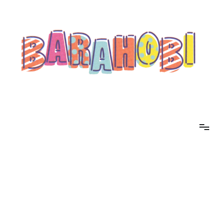
コ
ン
テ
ン
ツ
へ
ス
キ
ッ
プ
barahobi（バラホビ）
書きたい人たちが自分勝手に書くためのメディア！