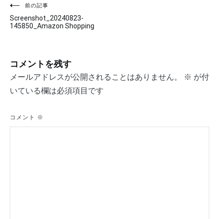
投
前の記事
Screenshot_20240823-
稿
145850_Amazon Shopping
ナ
ビ
コメントを残す
ゲ
メールアドレスが公開されることはありません。
※
が付
いている欄は必須項目です
ー
シ
コメント
※
ョ
ン