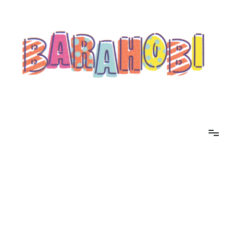
コ
ン
テ
ン
ツ
へ
ス
キ
ッ
プ
barahobi（バラホビ）
書きたい人たちが自分勝手に書くためのメディア！