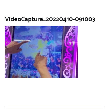
VideoCapture_20220410-091003