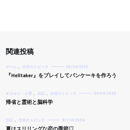
関連投稿
ゲーム
,
注目のトピック
05/24/2020
『Helltaker』をプレイしてパンケーキを作ろう
オカルト・心霊
,
日記
,
注目のトピック
09/04/2023
帰省と霊術と脳科学
日記
,
注目のトピック
07/18/2024
夏はスリリングな恋の季節♡