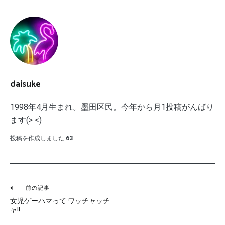
daisuke
1998年4月生まれ。墨田区民。今年から月1投稿がんばり
ます(> <)
投稿を作成しました
63
投
前の記事
女児ゲーハマって ワッチャッチ
稿
ャ!!