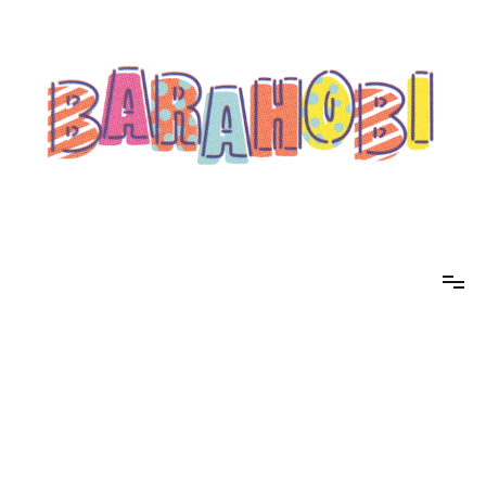
コ
ン
テ
ン
ツ
へ
ス
キ
ッ
プ
barahobi（バラホビ）
書きたい人たちが自分勝手に書くためのメディア！