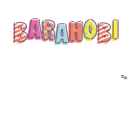
コ
ン
テ
ン
ツ
へ
ス
キ
ッ
プ
barahobi（バラホビ）
書きたい人たちが自分勝手に書くためのメディア！