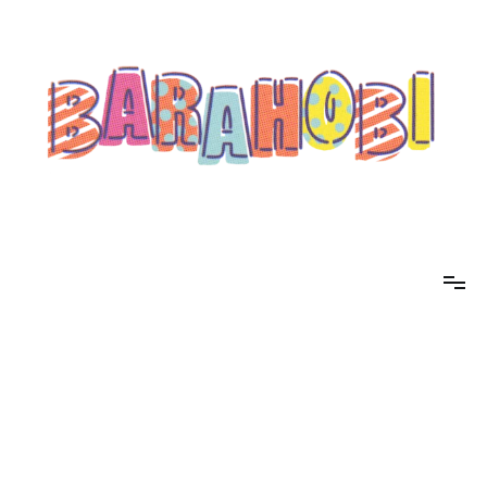
コ
ン
テ
ン
ツ
へ
ス
キ
ッ
プ
barahobi（バラホビ）
書きたい人たちが自分勝手に書くためのメディア！