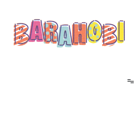
コ
ン
テ
ン
ツ
へ
ス
キ
ッ
プ
barahobi（バラホビ）
書きたい人たちが自分勝手に書くためのメディア！