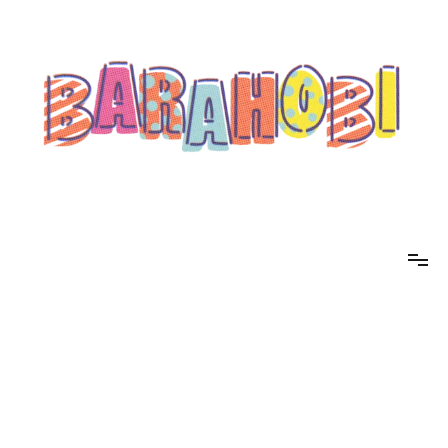
コ
ン
テ
ン
ツ
へ
ス
キ
ッ
プ
barahobi（バラホビ）
書きたい人たちが自分勝手に書くためのメディア！