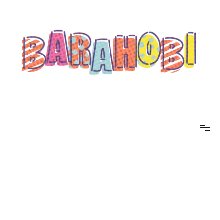
コ
ン
テ
ン
ツ
へ
ス
キ
ッ
プ
barahobi（バラホビ）
書きたい人たちが自分勝手に書くためのメディア！