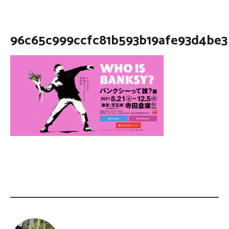
96c65c999ccfc81b593b19afe93d4be3