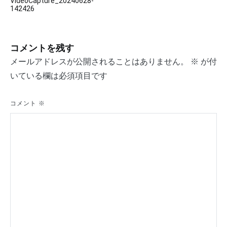
VideoCapture_20240628-
稿
142426
ナ
ビ
コメントを残す
ゲ
メールアドレスが公開されることはありません。
※
が付
いている欄は必須項目です
ー
シ
コメント
※
ョ
ン