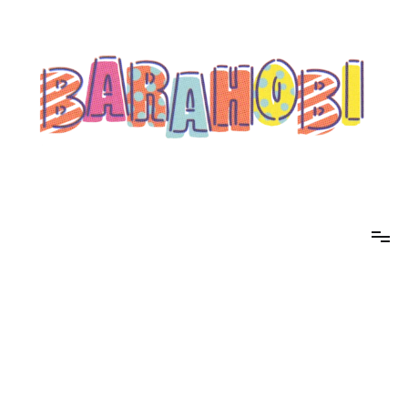
コ
ン
テ
ン
ツ
へ
ス
キ
ッ
プ
barahobi（バラホビ）
書きたい人たちが自分勝手に書くためのメディア！