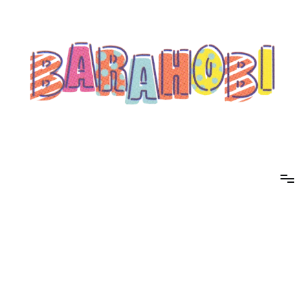
コ
ン
テ
ン
ツ
へ
ス
キ
ッ
プ
barahobi（バラホビ）
書きたい人たちが自分勝手に書くためのメディア！