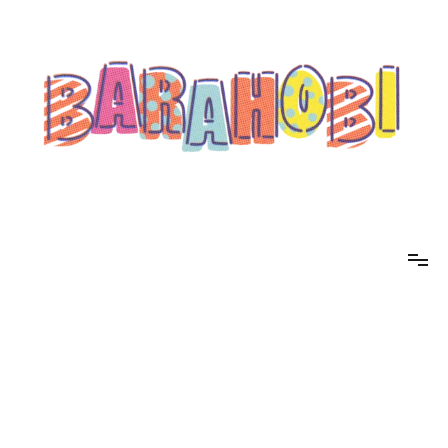
コ
ン
テ
ン
ツ
へ
ス
キ
ッ
プ
barahobi（バラホビ）
書きたい人たちが自分勝手に書くためのメディア！