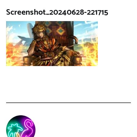
Screenshot_20240628-221715