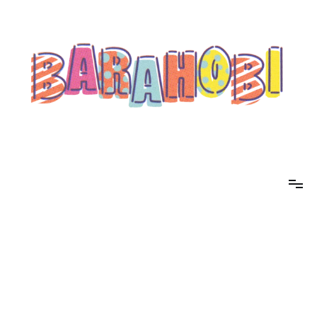
コ
ン
テ
ン
ツ
へ
ス
キ
ッ
プ
barahobi（バラホビ）
書きたい人たちが自分勝手に書くためのメディア！