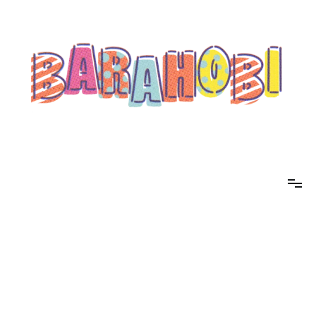
コ
ン
テ
ン
ツ
へ
ス
キ
ッ
プ
barahobi（バラホビ）
書きたい人たちが自分勝手に書くためのメディア！