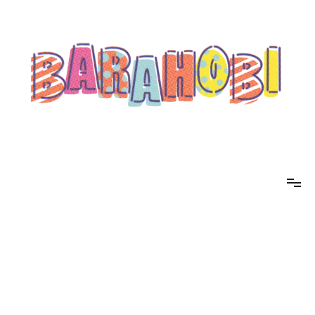
コ
ン
テ
ン
ツ
へ
ス
キ
ッ
プ
barahobi（バラホビ）
書きたい人たちが自分勝手に書くためのメディア！