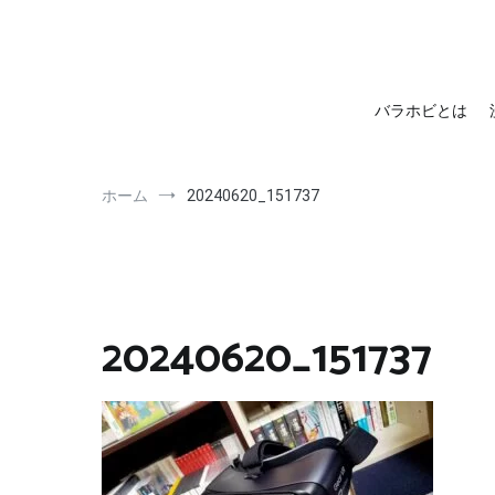
barahobi（バラホビ）
書きたい人たちが自分勝手に書くためのメディア！
バラホビとは
ホーム
20240620_151737
20240620_151737