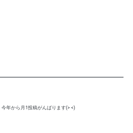
今年から月1投稿がんばります(> <)