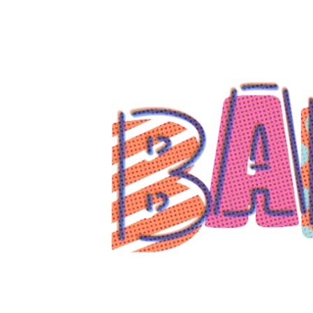
コ
ン
テ
ン
ツ
へ
ス
キ
ッ
プ