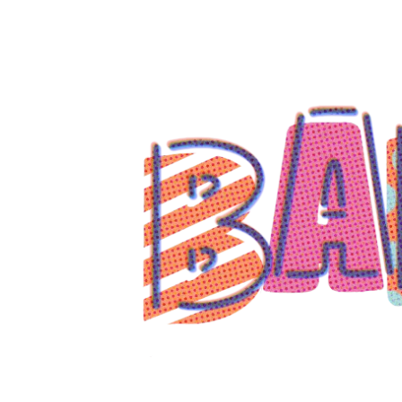
コ
ン
テ
ン
ツ
へ
ス
キ
ッ
プ