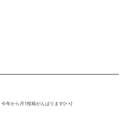
今年から月1投稿がんばります(> <)