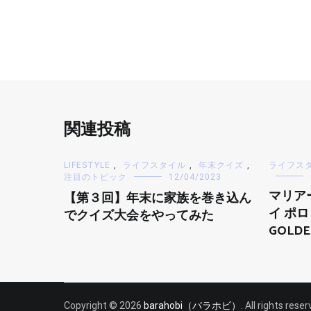
関連投稿
LIFESTYLE
,
ライフスタイル
,
年末クイズ
,
ライフス
注目のトピック
12/04/2023
マリア
【第３回】年末に家族を巻き込ん
イ ポロ
でクイズ大会をやってみた
GOLDE
Copyright © 2026
barahobi（バラホビ）
. All rights res