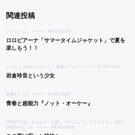
関連投稿
ファッション
04/29/2020
ロロピアーナ「サマータイムジャケット」で夏を
楽しもう！！
ゲーム
,
注目のトピック
,
漫画とアニメ
01/31/2021
岩倉玲音という少女
映画とドラマ
05/08/2020
青春と超能力『ノット・オーケー』
LIFESTYLE
,
オカルト・心霊
,
ゲーム
,
ライフスタイル
,
日記
,
注目のトピック
04/30/2026