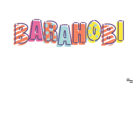
コ
ン
テ
ン
ツ
へ
ス
キ
ッ
プ
barahobi（バラホビ）
書きたい人たちが自分勝手に書くためのメディア！