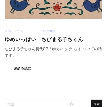
漫画とアニメ
05/06/2020
ゆめいっぱい―ちびまる子ちゃん
ちびまる子ちゃん初代OP「ゆめいっぱい」についての話
です。
続きを読む
検
索: