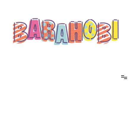
コ
ン
テ
ン
ツ
へ
ス
キ
ッ
プ
barahobi（バラホビ）
書きたい人たちが自分勝手に書くためのメディア！