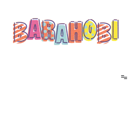
コ
ン
テ
ン
ツ
へ
ス
キ
ッ
プ
barahobi（バラホビ）
書きたい人たちが自分勝手に書くためのメディア！