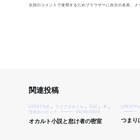
次回のコメントで使用するためブラウザーに自分の名前、メ
関連投稿
LIFESTYLE
,
ライフスタイル
,
日記
,
本
,
LIFESTYL
注目のトピック
04/30/2024
つまり
オカルト小説と怠け者の密室