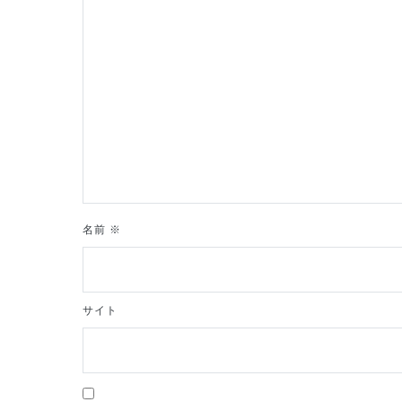
シ
ョ
ン
名前
※
サイト