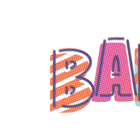
コ
ン
テ
ン
ツ
へ
ス
キ
ッ
プ