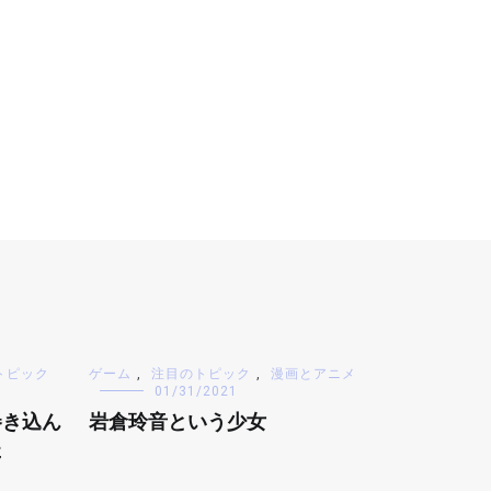
トピック
ゲーム
,
注目のトピック
,
漫画とアニメ
01/31/2021
巻き込ん
岩倉玲音という少女
た