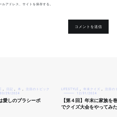
ールアドレス、サイトを保存する。
コメントを送信
E
,
日記
,
本
,
注目のトピック
LIFESTYLE
,
年末クイズ
,
注目の
03/29/2024
12/31/2024
は愛しのプラシーボ
【第４回】年末に家族を
でクイズ大会をやってみ