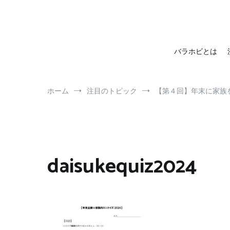
barahobi（バラホビ）
書きたい人たちが自分勝手に書くためのメディア！
バラホビとは
ホーム
注目のトピック
【第４回】年末に家族
daisukequiz2024